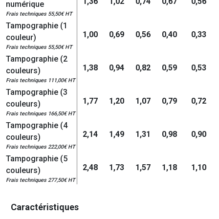
1,36
1,02
0,74
0,67
0,56
numérique
Frais techniques 55,50€ HT
Tampographie (1
1,00
0,69
0,56
0,40
0,33
couleur)
Frais techniques 55,50€ HT
Tampographie (2
1,38
0,94
0,82
0,59
0,53
couleurs)
Frais techniques 111,00€ HT
Tampographie (3
1,77
1,20
1,07
0,79
0,72
couleurs)
Frais techniques 166,50€ HT
Tampographie (4
2,14
1,49
1,31
0,98
0,90
couleurs)
Frais techniques 222,00€ HT
Tampographie (5
2,48
1,73
1,57
1,18
1,10
couleurs)
Frais techniques 277,50€ HT
Caractéristiques