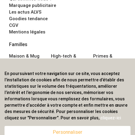
Marquage publicitaire
Les actus ALVS
Goodies tendance
CGV
Mentions légales
Familles
Maison & Mug
High-tech &
Primes &
Auto &
Multimédia
Goodies
Outillage
Parapluies
Alimentation &
En poursuivant votre navigation sur ce site, vous acceptez
Écriture
Sport &
Boisson
l’installation de cookies afin de nous permettre d’établir des
Bagagerie sacs
Outdoor
Textile &
statistiques sur le volume des fréquentations, améliorer
Enfant
Casquette
l’intérêt et l’ergonomie de nos services, mémoriser vos
Accessoires de
informations lorsque vous remplissez des formulaires, vous
bureau
permettre d’accéder à votre compte et enfin mettre en œuvre
ALVS, fournisseur d'objets publicitaires, pour les
des mesures de sécurité. Pour personnaliser les cookies
cliquez sur "Personnaliser". Pour en savoir plus,
cliquez-ici
professionnels. Une implantation nationale, une
couverture internationale.
Personnaliser