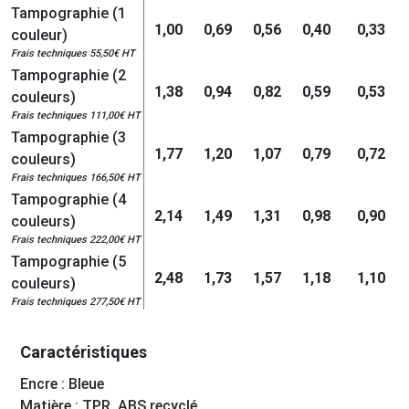
Tampographie (1
1,00
0,69
0,56
0,40
0,33
couleur)
Frais techniques 55,50€ HT
Tampographie (2
1,38
0,94
0,82
0,59
0,53
couleurs)
Frais techniques 111,00€ HT
Tampographie (3
1,77
1,20
1,07
0,79
0,72
couleurs)
Frais techniques 166,50€ HT
Tampographie (4
2,14
1,49
1,31
0,98
0,90
couleurs)
Frais techniques 222,00€ HT
Tampographie (5
2,48
1,73
1,57
1,18
1,10
couleurs)
Frais techniques 277,50€ HT
Caractéristiques
Encre : Bleue
Matière : TPR, ABS recyclé