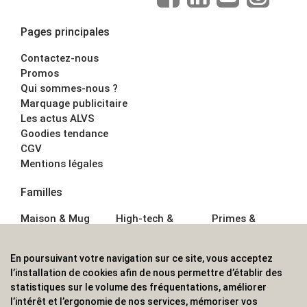
Pages principales
Contactez-nous
Promos
Qui sommes-nous ?
Marquage publicitaire
Les actus ALVS
Goodies tendance
CGV
Mentions légales
Familles
Maison & Mug
High-tech &
Primes &
Auto &
Multimédia
Goodies
Outillage
Parapluies
Alimentation &
En poursuivant votre navigation sur ce site, vous acceptez
Écriture
Sport &
Boisson
l’installation de cookies afin de nous permettre d’établir des
Bagagerie sacs
Outdoor
Textile &
statistiques sur le volume des fréquentations, améliorer
Enfant
Casquette
l’intérêt et l’ergonomie de nos services, mémoriser vos