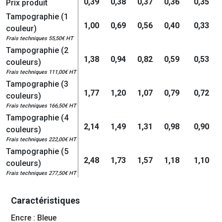
0,39
0,38
0,37
0,36
0,35
Prix produit
Tampographie (1
1,00
0,69
0,56
0,40
0,33
couleur)
Frais techniques 55,50€ HT
Tampographie (2
1,38
0,94
0,82
0,59
0,53
couleurs)
Frais techniques 111,00€ HT
Tampographie (3
1,77
1,20
1,07
0,79
0,72
couleurs)
Frais techniques 166,50€ HT
Tampographie (4
2,14
1,49
1,31
0,98
0,90
couleurs)
Frais techniques 222,00€ HT
Tampographie (5
2,48
1,73
1,57
1,18
1,10
couleurs)
Frais techniques 277,50€ HT
Caractéristiques
Encre : Bleue