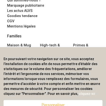
Qui sommes-nous ?
Marquage publicitaire
Les actus ALVS
Goodies tendance
CGV
Mentions légales
Familles
Maison & Mug
High-tech &
Primes &
Auto &
Multimédia
Goodies
Outillage
Parapluies
Alimentation &
En poursuivant votre navigation sur ce site, vous acceptez
Écriture
Sport &
Boisson
l’installation de cookies afin de nous permettre d’établir des
Bagagerie sacs
Outdoor
Textile &
statistiques sur le volume des fréquentations, améliorer
Enfant
Casquette
l’intérêt et l’ergonomie de nos services, mémoriser vos
Accessoires de
informations lorsque vous remplissez des formulaires, vous
bureau
permettre d’accéder à votre compte et enfin mettre en œuvre
ALVS, fournisseur d'objets publicitaires, pour les
des mesures de sécurité. Pour personnaliser les cookies
cliquez sur "Personnaliser". Pour en savoir plus,
cliquez-ici
professionnels. Une implantation nationale, une
couverture internationale.
Personnaliser