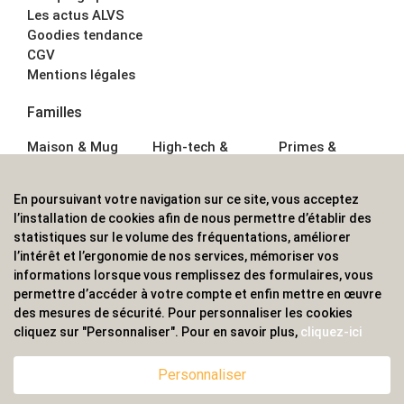
Les actus ALVS
Goodies tendance
CGV
Mentions légales
Familles
Maison & Mug
High-tech &
Primes &
Auto &
Multimédia
Goodies
Outillage
Parapluies
Alimentation &
En poursuivant votre navigation sur ce site, vous acceptez
Écriture
Sport &
Boisson
l’installation de cookies afin de nous permettre d’établir des
Bagagerie sacs
Outdoor
Textile &
statistiques sur le volume des fréquentations, améliorer
Enfant
Casquette
l’intérêt et l’ergonomie de nos services, mémoriser vos
Accessoires de
informations lorsque vous remplissez des formulaires, vous
bureau
permettre d’accéder à votre compte et enfin mettre en œuvre
ALVS, fournisseur d'objets publicitaires, pour les
des mesures de sécurité. Pour personnaliser les cookies
cliquez sur "Personnaliser". Pour en savoir plus,
cliquez-ici
professionnels. Une implantation nationale, une
couverture internationale.
Personnaliser