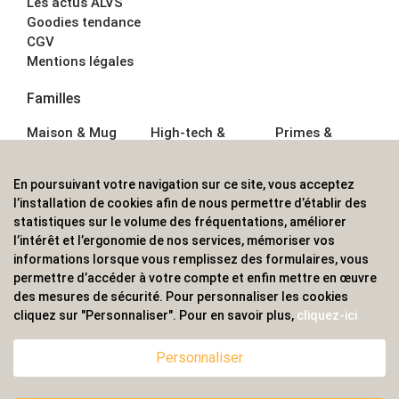
Les actus ALVS
Goodies tendance
CGV
Mentions légales
Familles
Maison & Mug
High-tech &
Primes &
Auto &
Multimédia
Goodies
Outillage
Parapluies
Alimentation &
En poursuivant votre navigation sur ce site, vous acceptez
Écriture
Sport &
Boisson
l’installation de cookies afin de nous permettre d’établir des
Bagagerie sacs
Outdoor
Textile &
statistiques sur le volume des fréquentations, améliorer
Enfant
Casquette
l’intérêt et l’ergonomie de nos services, mémoriser vos
Accessoires de
informations lorsque vous remplissez des formulaires, vous
bureau
permettre d’accéder à votre compte et enfin mettre en œuvre
ALVS, fournisseur d'objets publicitaires, pour les
des mesures de sécurité. Pour personnaliser les cookies
cliquez sur "Personnaliser". Pour en savoir plus,
cliquez-ici
professionnels. Une implantation nationale, une
couverture internationale.
Personnaliser