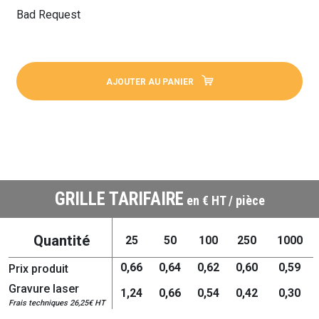
Bad Request
AJOUTER AU PANIER
GRILLE TARIFAIRE
en € HT / pièce
Quantité
25
50
100
250
1000
0,66
0,64
0,62
0,60
0,59
Prix produit
Gravure laser
1,24
0,66
0,54
0,42
0,30
Frais techniques 26,25€ HT