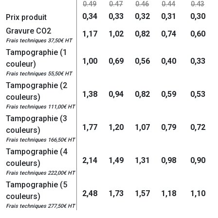
0.49
0.47
0.46
0.44
0.43
0,34
0,33
0,32
0,31
0,30
Prix produit
Gravure CO2
1,17
1,02
0,82
0,74
0,60
Frais techniques 37,50€ HT
Tampographie (1
1,00
0,69
0,56
0,40
0,33
couleur)
Frais techniques 55,50€ HT
Tampographie (2
1,38
0,94
0,82
0,59
0,53
couleurs)
Frais techniques 111,00€ HT
Tampographie (3
1,77
1,20
1,07
0,79
0,72
couleurs)
Frais techniques 166,50€ HT
Tampographie (4
2,14
1,49
1,31
0,98
0,90
couleurs)
Frais techniques 222,00€ HT
Tampographie (5
2,48
1,73
1,57
1,18
1,10
couleurs)
Frais techniques 277,50€ HT