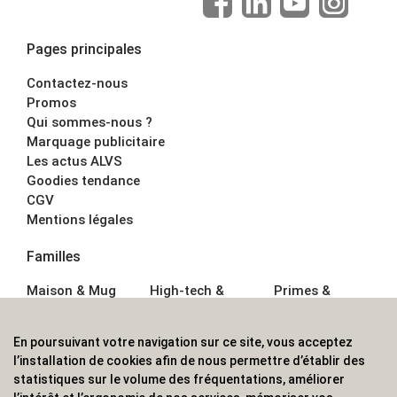
Pages principales
Contactez-nous
Promos
Qui sommes-nous ?
Marquage publicitaire
Les actus ALVS
Goodies tendance
CGV
Mentions légales
Familles
Maison & Mug
High-tech &
Primes &
Auto &
Multimédia
Goodies
Outillage
Parapluies
Alimentation &
En poursuivant votre navigation sur ce site, vous acceptez
Écriture
Sport &
Boisson
l’installation de cookies afin de nous permettre d’établir des
Bagagerie sacs
Outdoor
Textile &
statistiques sur le volume des fréquentations, améliorer
Enfant
Casquette