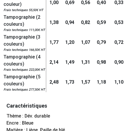
1,00
0,69
0,56
0,40
0,33
couleur)
Frais techniques 55,50€ HT
Tampographie (2
1,38
0,94
0,82
0,59
0,53
couleurs)
Frais techniques 111,00€ HT
Tampographie (3
1,77
1,20
1,07
0,79
0,72
couleurs)
Frais techniques 166,50€ HT
Tampographie (4
2,14
1,49
1,31
0,98
0,90
couleurs)
Frais techniques 222,00€ HT
Tampographie (5
2,48
1,73
1,57
1,18
1,10
couleurs)
Frais techniques 277,50€ HT
Caractéristiques
Thème : Dév. durable
Encre : Bleue
Matière : Liège, Paille de blé