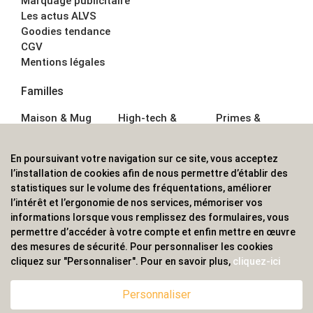
Marquage publicitaire
Les actus ALVS
Goodies tendance
CGV
Mentions légales
Familles
Maison & Mug
High-tech &
Primes &
Auto &
Multimédia
Goodies
Outillage
Parapluies
Alimentation &
En poursuivant votre navigation sur ce site, vous acceptez
Écriture
Sport &
Boisson
l’installation de cookies afin de nous permettre d’établir des
Bagagerie sacs
Outdoor
Textile &
statistiques sur le volume des fréquentations, améliorer
Enfant
Casquette
l’intérêt et l’ergonomie de nos services, mémoriser vos
Accessoires de
informations lorsque vous remplissez des formulaires, vous
bureau
permettre d’accéder à votre compte et enfin mettre en œuvre
ALVS, fournisseur d'objets publicitaires, pour les
des mesures de sécurité. Pour personnaliser les cookies
cliquez sur "Personnaliser". Pour en savoir plus,
cliquez-ici
professionnels. Une implantation nationale, une
couverture internationale.
Personnaliser