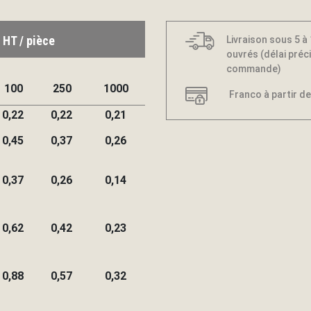
 HT / pièce
Livraison sous 5 à
ouvrés (délai préci
commande)
100
250
1000
Franco à partir de
0,22
0,22
0,21
0,45
0,37
0,26
0,37
0,26
0,14
0,62
0,42
0,23
0,88
0,57
0,32