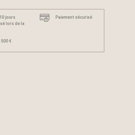
 10 jours
Paiement sécurisé
sé lors de la
 500 €