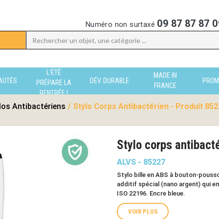
09 87 87 87 0
Numéro non surtaxé
L'ÉTÉ
MADE IN
AUTÉS
DÉV. DURABLE
PROM
PRÉPARE LA
FRANCE
RENTRÉE !
los Antibactériens
/
Stylo Corps Antibactérien - Produit 85
Stylo corps antibact
ALVS - 85227
Stylo bille en ABS à bouton-pousso
additif spécial (nano argent) qui e
ISO 22196. Encre bleue.
VOIR PLUS