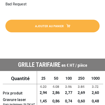
Bad Request
AJOUTER AU PANIER
GRILLE TARIFAIRE
en € HT / pièce
Quantité
25
50
100
250
1000
4.20
4.08
3.96
3.84
3.72
2,94
2,86
2,77
2,69
2,60
Prix produit
Gravure laser
1,45
0,86
0,74
0,60
0,48
Frais techniques 26,25€ HT