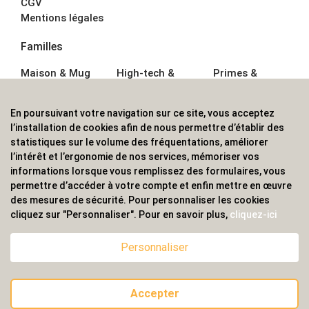
CGV
Mentions légales
Familles
Maison & Mug
High-tech &
Primes &
Auto &
Multimédia
Goodies
Outillage
Parapluies
Alimentation &
En poursuivant votre navigation sur ce site, vous acceptez
Écriture
Sport &
Boisson
l’installation de cookies afin de nous permettre d’établir des
Bagagerie sacs
Outdoor
Textile &
statistiques sur le volume des fréquentations, améliorer
Enfant
Casquette
l’intérêt et l’ergonomie de nos services, mémoriser vos
Accessoires de
informations lorsque vous remplissez des formulaires, vous
bureau
permettre d’accéder à votre compte et enfin mettre en œuvre
ALVS, fournisseur d'objets publicitaires, pour les
des mesures de sécurité. Pour personnaliser les cookies
cliquez sur "Personnaliser". Pour en savoir plus,
cliquez-ici
professionnels. Une implantation nationale, une
couverture internationale.
Personnaliser
Accepter
© 2020 ALVS