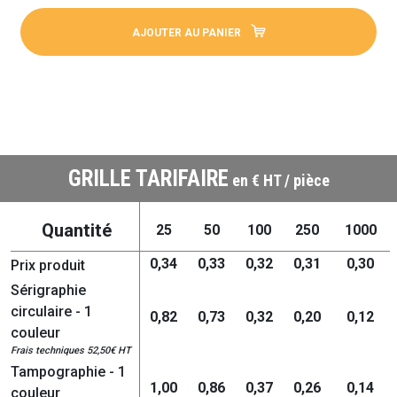
AJOUTER AU PANIER
GRILLE TARIFAIRE
en € HT / pièce
Quantité
25
50
100
250
1000
0,34
0,33
0,32
0,31
0,30
Prix produit
Sérigraphie
circulaire - 1
0,82
0,73
0,32
0,20
0,12
couleur
Frais techniques 52,50€ HT
Tampographie - 1
1,00
0,86
0,37
0,26
0,14
couleur