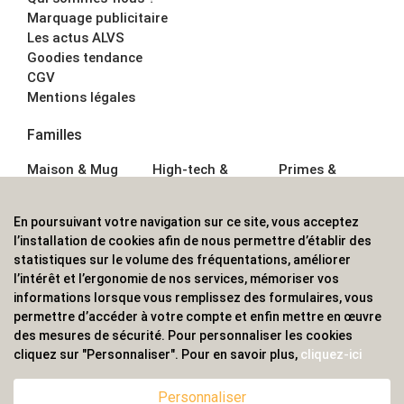
Marquage publicitaire
Les actus ALVS
Goodies tendance
CGV
Mentions légales
Familles
Maison & Mug
High-tech &
Primes &
Auto &
Multimédia
Goodies
Outillage
Parapluies
Alimentation &
En poursuivant votre navigation sur ce site, vous acceptez
Écriture
Sport &
Boisson
l’installation de cookies afin de nous permettre d’établir des
Bagagerie sacs
Outdoor
Textile &
statistiques sur le volume des fréquentations, améliorer
Enfant
Casquette
l’intérêt et l’ergonomie de nos services, mémoriser vos
Accessoires de
informations lorsque vous remplissez des formulaires, vous
bureau
permettre d’accéder à votre compte et enfin mettre en œuvre
ALVS, fournisseur d'objets publicitaires, pour les
des mesures de sécurité. Pour personnaliser les cookies
cliquez sur "Personnaliser". Pour en savoir plus,
cliquez-ici
professionnels. Une implantation nationale, une
couverture internationale.
Personnaliser