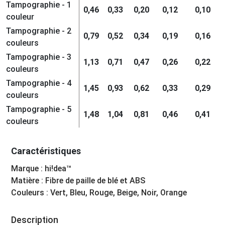
Tampographie - 1
0,46
0,33
0,20
0,12
0,10
couleur
Tampographie - 2
0,79
0,52
0,34
0,19
0,16
couleurs
Tampographie - 3
1,13
0,71
0,47
0,26
0,22
couleurs
Tampographie - 4
1,45
0,93
0,62
0,33
0,29
couleurs
Tampographie - 5
1,48
1,04
0,81
0,46
0,41
couleurs
Caractéristiques
Marque : hi!dea™
Matière : Fibre de paille de blé et ABS
Couleurs : Vert, Bleu, Rouge, Beige, Noir, Orange
Description