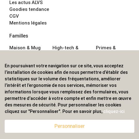
Les actus ALVS
Goodies tendance
CGV
Mentions légales
Familles
Maison & Mug
High-tech &
Primes &
Auto &
Multimédia
Goodies
Outillage
Parapluies
Alimentation &
En poursuivant votre navigation sur ce site, vous acceptez
Écriture
Sport &
Boisson
l’installation de cookies afin de nous permettre d’établir des
Bagagerie sacs
Outdoor
Textile &
statistiques sur le volume des fréquentations, améliorer
Enfant
Casquette
l’intérêt et l’ergonomie de nos services, mémoriser vos
Accessoires de
informations lorsque vous remplissez des formulaires, vous
bureau
permettre d’accéder à votre compte et enfin mettre en œuvre
ALVS, fournisseur d'objets publicitaires, pour les
des mesures de sécurité. Pour personnaliser les cookies
cliquez sur "Personnaliser". Pour en savoir plus,
cliquez-ici
professionnels. Une implantation nationale, une
couverture internationale.
Personnaliser