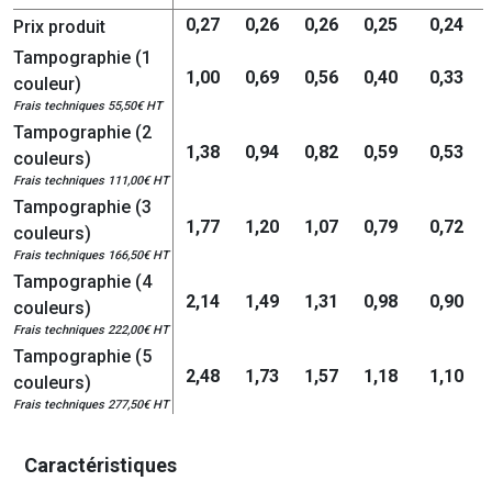
0,27
0,26
0,26
0,25
0,24
Prix produit
Tampographie (1
1,00
0,69
0,56
0,40
0,33
couleur)
Frais techniques 55,50€ HT
Tampographie (2
1,38
0,94
0,82
0,59
0,53
couleurs)
Frais techniques 111,00€ HT
Tampographie (3
1,77
1,20
1,07
0,79
0,72
couleurs)
Frais techniques 166,50€ HT
Tampographie (4
2,14
1,49
1,31
0,98
0,90
couleurs)
Frais techniques 222,00€ HT
Tampographie (5
2,48
1,73
1,57
1,18
1,10
couleurs)
Frais techniques 277,50€ HT
Caractéristiques