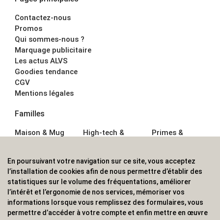
Contactez-nous
Promos
Qui sommes-nous ?
Marquage publicitaire
Les actus ALVS
Goodies tendance
CGV
Mentions légales
Familles
Maison & Mug
High-tech &
Primes &
Auto &
Multimédia
Goodies
Outillage
Parapluies
Alimentation &
En poursuivant votre navigation sur ce site, vous acceptez
Écriture
Sport &
Boisson
l’installation de cookies afin de nous permettre d’établir des
Bagagerie sacs
Outdoor
Textile &
statistiques sur le volume des fréquentations, améliorer
Enfant
Casquette
l’intérêt et l’ergonomie de nos services, mémoriser vos
Accessoires de
informations lorsque vous remplissez des formulaires, vous
bureau
permettre d’accéder à votre compte et enfin mettre en œuvre