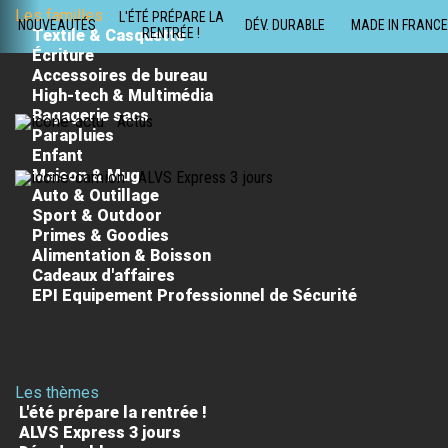
Les familles
L'ÉTÉ PRÉPARE LA
NOUVEAUTÉS
DÉV. DURABLE
MADE IN FRANCE
RENTRÉE !
Textile & Casquette
Écriture
Accessoires de bureau
High-tech & Multimédia
Bagagerie sacs
Actus
Parapluies
Enfant
Maison & Mug
ALVS Express 3 jours
Auto & Outillage
Sport & Outdoor
Primes & Goodies
Alimentation & Boisson
Cadeaux d'affaires
EPI Equipement Professionnel de Sécurité
Les thèmes
L'été prépare la rentrée !
ALVS Express 3 jours