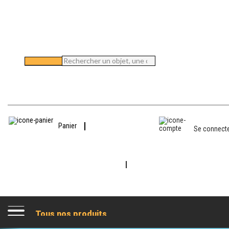
Accueil
/
Écriture
/
Stylos Publicitaires
/
Stylo Avec Boîte - Produit 98636
Panier
Se connect
Tous nos produits