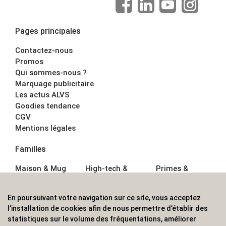
Pages principales
Contactez-nous
Promos
Qui sommes-nous ?
Marquage publicitaire
Les actus ALVS
Goodies tendance
CGV
Mentions légales
Familles
Maison & Mug
High-tech &
Primes &
Auto &
Multimédia
Goodies
Outillage
Parapluies
Alimentation &
En poursuivant votre navigation sur ce site, vous acceptez
Écriture
Sport &
Boisson
l’installation de cookies afin de nous permettre d’établir des
Bagagerie sacs
Outdoor
Textile &
statistiques sur le volume des fréquentations, améliorer
Enfant
Casquette