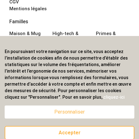
CGV
Mentions légales
Familles
Maison & Mug
High-tech &
Primes &
Auto &
Multimédia
Goodies
Outillage
Parapluies
Alimentation &
En poursuivant votre navigation sur ce site, vous acceptez
Écriture
Sport &
Boisson
l’installation de cookies afin de nous permettre d’établir des
Bagagerie sacs
Outdoor
Textile &
statistiques sur le volume des fréquentations, améliorer
Enfant
Casquette
l’intérêt et l’ergonomie de nos services, mémoriser vos
Accessoires de
informations lorsque vous remplissez des formulaires, vous
bureau
permettre d’accéder à votre compte et enfin mettre en œuvre
ALVS, fournisseur d'objets publicitaires, pour les
des mesures de sécurité. Pour personnaliser les cookies
cliquez sur "Personnaliser". Pour en savoir plus,
cliquez-ici
professionnels. Une implantation nationale, une
couverture internationale.
Personnaliser
Accepter
© 2020 ALVS