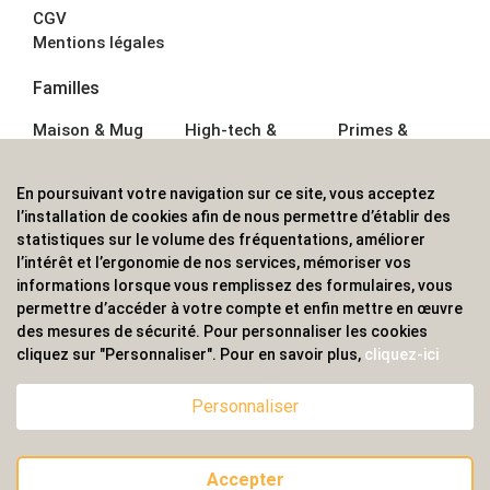
CGV
Mentions légales
Familles
Maison & Mug
High-tech &
Primes &
Auto &
Multimédia
Goodies
Outillage
Parapluies
Alimentation &
En poursuivant votre navigation sur ce site, vous acceptez
Écriture
Sport &
Boisson
l’installation de cookies afin de nous permettre d’établir des
Bagagerie sacs
Outdoor
Textile &
statistiques sur le volume des fréquentations, améliorer
Enfant
Casquette
l’intérêt et l’ergonomie de nos services, mémoriser vos
Accessoires de
informations lorsque vous remplissez des formulaires, vous
bureau
permettre d’accéder à votre compte et enfin mettre en œuvre
ALVS, fournisseur d'objets publicitaires, pour les
des mesures de sécurité. Pour personnaliser les cookies
cliquez sur "Personnaliser". Pour en savoir plus,
cliquez-ici
professionnels. Une implantation nationale, une
couverture internationale.
Personnaliser
Accepter
© 2020 ALVS