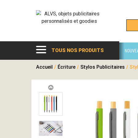
TOUS NOS PRODUITS
NOUVE
Accueil
/
Écriture
/
Stylos Publicitaires
/
Sty