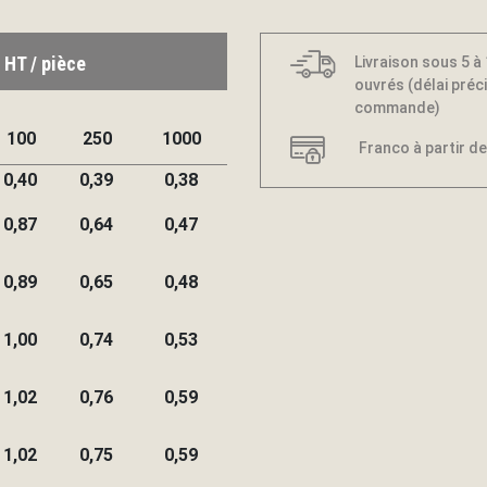
 HT / pièce
Livraison sous 5 à
ouvrés (délai préci
commande)
100
250
1000
Franco à partir de
0,40
0,39
0,38
0,87
0,64
0,47
0,89
0,65
0,48
1,00
0,74
0,53
1,02
0,76
0,59
1,02
0,75
0,59