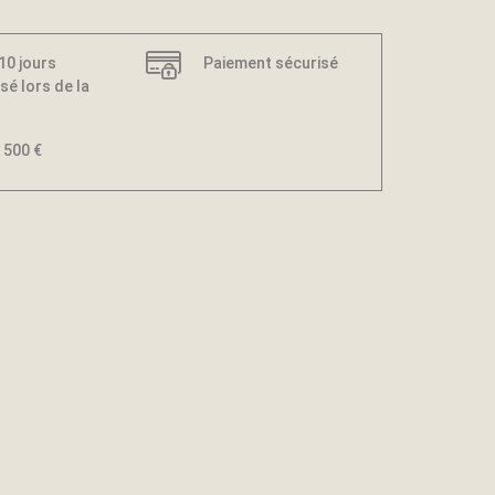
 10 jours
Paiement sécurisé
sé lors de la
 500 €