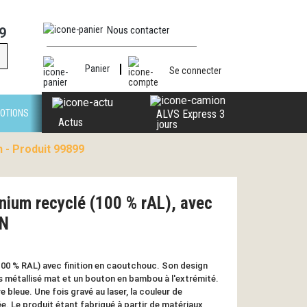
Nous contacter
9
Panier
Se connecter
OTIONS
ALVS Express 3
Actus
jours
n - Produit 99899
minium recyclé (100 % rAL), avec
AN
(100 % RAL) avec finition en caoutchouc. Son design
is métallisé mat et un bouton en bambou à l'extrémité.
re bleue. Une fois gravé au laser, la couleur de
e. Le produit étant fabriqué à partir de matériaux