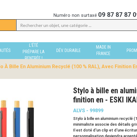
09 87 87 87 0
Numéro non surtaxé
L'ÉTÉ
MADE IN
AUTÉS
DÉV. DURABLE
PROM
PRÉPARE LA
FRANCE
RENTRÉE !
lo À Bille En Aluminium Recyclé (100 % RAL), Avec Finition E
Stylo à bille en alu
finition en - ESKI IK
ALVS - 99899
Stylo à bille en aluminium recyclé 
minimaliste associe des détails gr
Il est doté d'un clip et d'une écritu
personnalisation deviendra argenté