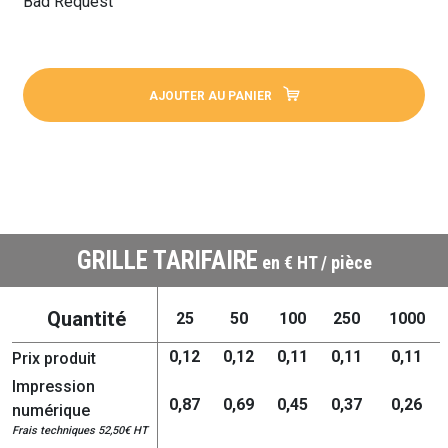
Bad Request
AJOUTER AU PANIER
GRILLE TARIFAIRE
en € HT / pièce
Quantité
25
50
100
250
1000
0,12
0,12
0,11
0,11
0,11
Prix produit
Impression
0,87
0,69
0,45
0,37
0,26
numérique
Frais techniques 52,50€ HT