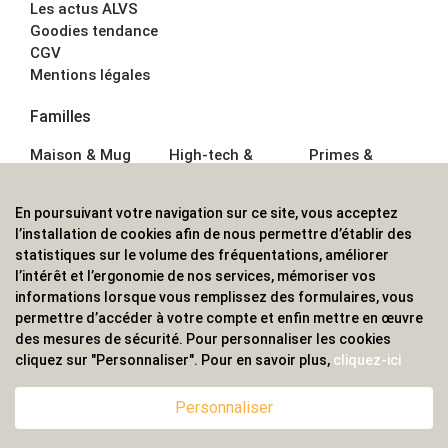
Les actus ALVS
Goodies tendance
CGV
Mentions légales
Familles
Maison & Mug
High-tech &
Primes &
Auto &
Multimédia
Goodies
Outillage
Parapluies
Alimentation &
En poursuivant votre navigation sur ce site, vous acceptez
Écriture
Sport &
Boisson
l’installation de cookies afin de nous permettre d’établir des
Bagagerie sacs
Outdoor
Textile &
statistiques sur le volume des fréquentations, améliorer
Enfant
Casquette
l’intérêt et l’ergonomie de nos services, mémoriser vos
Accessoires de
informations lorsque vous remplissez des formulaires, vous
bureau
permettre d’accéder à votre compte et enfin mettre en œuvre
ALVS, fournisseur d'objets publicitaires, pour les
des mesures de sécurité. Pour personnaliser les cookies
cliquez sur "Personnaliser". Pour en savoir plus,
cliquez-ici
professionnels. Une implantation nationale, une
couverture internationale.
Personnaliser