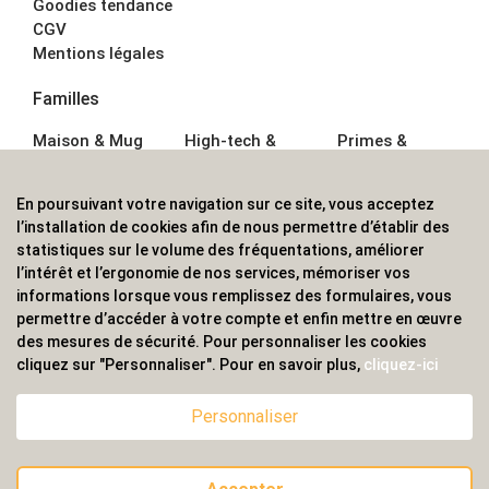
Goodies tendance
CGV
Mentions légales
Familles
Maison & Mug
High-tech &
Primes &
Auto &
Multimédia
Goodies
Outillage
Parapluies
Alimentation &
En poursuivant votre navigation sur ce site, vous acceptez
Écriture
Sport &
Boisson
l’installation de cookies afin de nous permettre d’établir des
Bagagerie sacs
Outdoor
Textile &
statistiques sur le volume des fréquentations, améliorer
Enfant
Casquette
l’intérêt et l’ergonomie de nos services, mémoriser vos
Accessoires de
informations lorsque vous remplissez des formulaires, vous
bureau
permettre d’accéder à votre compte et enfin mettre en œuvre
ALVS, fournisseur d'objets publicitaires, pour les
des mesures de sécurité. Pour personnaliser les cookies
cliquez sur "Personnaliser". Pour en savoir plus,
cliquez-ici
professionnels. Une implantation nationale, une
couverture internationale.
Personnaliser