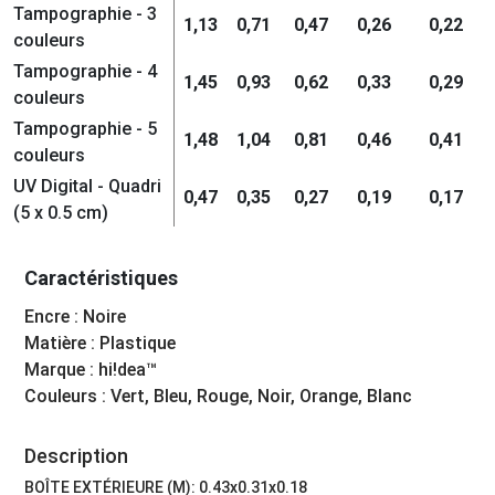
Tampographie - 3
1,13
0,71
0,47
0,26
0,22
couleurs
Tampographie - 4
1,45
0,93
0,62
0,33
0,29
couleurs
Tampographie - 5
1,48
1,04
0,81
0,46
0,41
couleurs
UV Digital - Quadri
0,47
0,35
0,27
0,19
0,17
(5 x 0.5 cm)
Caractéristiques
Encre : Noire
Matière : Plastique
Marque : hi!dea™
Couleurs : Vert, Bleu, Rouge, Noir, Orange, Blanc
Description
BOÎTE EXTÉRIEURE (M): 0.43x0.31x0.18