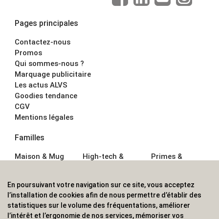
Pages principales
Contactez-nous
Promos
Qui sommes-nous ?
Marquage publicitaire
Les actus ALVS
Goodies tendance
CGV
Mentions légales
Familles
Maison & Mug
High-tech &
Primes &
Auto &
Multimédia
Goodies
Outillage
Parapluies
Alimentation &
En poursuivant votre navigation sur ce site, vous acceptez
Écriture
Sport &
Boisson
l’installation de cookies afin de nous permettre d’établir des
Bagagerie sacs
Outdoor
Textile &
statistiques sur le volume des fréquentations, améliorer
Enfant
Casquette
l’intérêt et l’ergonomie de nos services, mémoriser vos