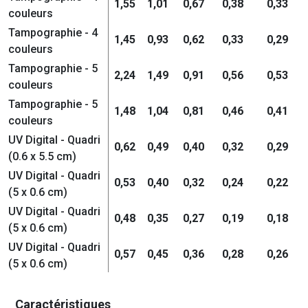
1,55
1,01
0,67
0,38
0,33
couleurs
Tampographie - 4
1,45
0,93
0,62
0,33
0,29
couleurs
Tampographie - 5
2,24
1,49
0,91
0,56
0,53
couleurs
Tampographie - 5
1,48
1,04
0,81
0,46
0,41
couleurs
UV Digital - Quadri
0,62
0,49
0,40
0,32
0,29
(0.6 x 5.5 cm)
UV Digital - Quadri
0,53
0,40
0,32
0,24
0,22
(5 x 0.6 cm)
UV Digital - Quadri
0,48
0,35
0,27
0,19
0,18
(5 x 0.6 cm)
UV Digital - Quadri
0,57
0,45
0,36
0,28
0,26
(5 x 0.6 cm)
Caractéristiques