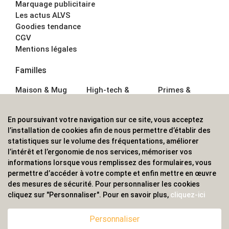
Marquage publicitaire
Les actus ALVS
Goodies tendance
CGV
Mentions légales
Familles
Maison & Mug
High-tech &
Primes &
Auto &
Multimédia
Goodies
Outillage
Parapluies
Alimentation &
En poursuivant votre navigation sur ce site, vous acceptez
Écriture
Sport &
Boisson
l’installation de cookies afin de nous permettre d’établir des
Bagagerie sacs
Outdoor
Textile &
statistiques sur le volume des fréquentations, améliorer
Enfant
Casquette
l’intérêt et l’ergonomie de nos services, mémoriser vos
Accessoires de
informations lorsque vous remplissez des formulaires, vous
bureau
permettre d’accéder à votre compte et enfin mettre en œuvre
ALVS, fournisseur d'objets publicitaires, pour les
des mesures de sécurité. Pour personnaliser les cookies
cliquez sur "Personnaliser". Pour en savoir plus,
cliquez-ici
professionnels. Une implantation nationale, une
couverture internationale.
Personnaliser