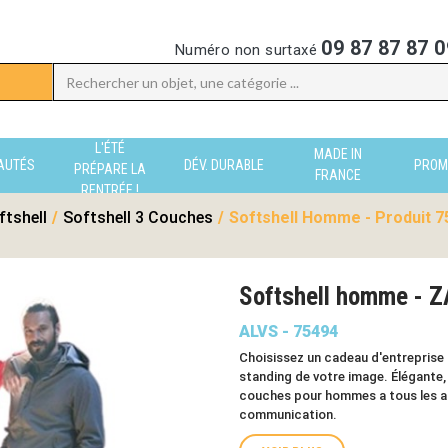
09 87 87 87 0
Numéro non surtaxé
L'ÉTÉ
MADE IN
AUTÉS
DÉV. DURABLE
PROM
PRÉPARE LA
FRANCE
RENTRÉE !
ftshell
/
Softshell 3 Couches
/
Softshell Homme - Produit 7
Softshell homme - 
ALVS - 75494
Choisissez un cadeau d'entreprise d
standing de votre image. Élégante,
couches pour hommes a tous les at
communication.