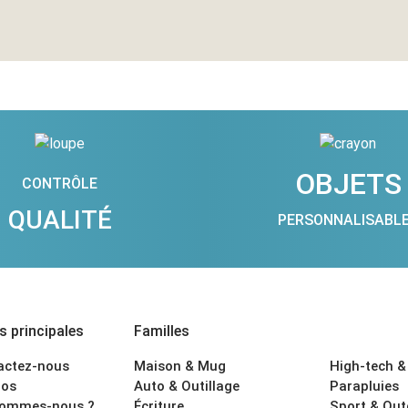
OBJETS
CONTRÔLE
QUALITÉ
PERSONNALISABL
 principales
Familles
actez-nous
Maison & Mug
High-tech &
os
Auto & Outillage
Parapluies
sommes-nous ?
Écriture
Sport & Ou