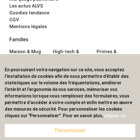
Les actus ALVS
Goodies tendance
CGV
Mentions légales
Familles
Maison & Mug
High-tech &
Primes &
Auto &
Multimédia
Goodies
Outillage
Parapluies
Alimentation &
En poursuivant votre navigation sur ce site, vous acceptez
Écriture
Sport &
Boisson
l’installation de cookies afin de nous permettre d’établir des
Bagagerie sacs
Outdoor
Textile &
statistiques sur le volume des fréquentations, améliorer
Enfant
Casquette
l’intérêt et l’ergonomie de nos services, mémoriser vos
Accessoires de
informations lorsque vous remplissez des formulaires, vous
bureau
permettre d’accéder à votre compte et enfin mettre en œuvre
ALVS, fournisseur d'objets publicitaires, pour les
des mesures de sécurité. Pour personnaliser les cookies
cliquez sur "Personnaliser". Pour en savoir plus,
cliquez-ici
professionnels. Une implantation nationale, une
couverture internationale.
Personnaliser