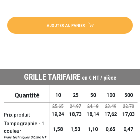
AJOUTER AU PANIER
GRILLE TARIFAIRE
en € HT / pièce
Quantité
10
25
50
100
500
25.65
24.97
24.18
23.49
22.70
19,24
18,73
18,14
17,62
17,03
Prix produit
Tampographie - 1
1,58
1,53
1,10
0,65
0,47
couleur
Frais techniques 37,50€ HT