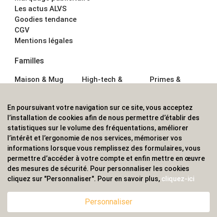
Les actus ALVS
Goodies tendance
CGV
Mentions légales
Familles
Maison & Mug
High-tech &
Primes &
Auto &
Multimédia
Goodies
Outillage
Parapluies
Alimentation &
En poursuivant votre navigation sur ce site, vous acceptez
Écriture
Sport &
Boisson
l’installation de cookies afin de nous permettre d’établir des
Bagagerie sacs
Outdoor
Textile &
statistiques sur le volume des fréquentations, améliorer
Enfant
Casquette
l’intérêt et l’ergonomie de nos services, mémoriser vos
Accessoires de
informations lorsque vous remplissez des formulaires, vous
bureau
permettre d’accéder à votre compte et enfin mettre en œuvre
ALVS, fournisseur d'objets publicitaires, pour les
des mesures de sécurité. Pour personnaliser les cookies
cliquez sur "Personnaliser". Pour en savoir plus,
cliquez-ici
professionnels. Une implantation nationale, une
couverture internationale.
Personnaliser