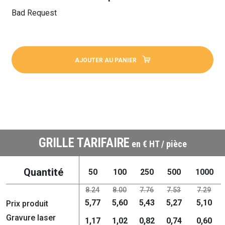
Bad Request
AJOUTER AU PANIER
GRILLE TARIFAIRE
en € HT / pièce
Quantité
50
100
250
500
1000
8.24
8.00
7.76
7.53
7.29
5,77
5,60
5,43
5,27
5,10
Prix produit
Gravure laser
1,17
1,02
0,82
0,74
0,60