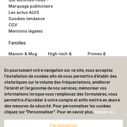
Marquage publicitaire
Les actus ALVS
Goodies tendance
CGV
Mentions légales
Familles
Maison & Mug
High-tech &
Primes &
Auto &
Multimédia
Goodies
Outillage
Parapluies
Alimentation &
En poursuivant votre navigation sur ce site, vous acceptez
Écriture
Sport &
Boisson
l’installation de cookies afin de nous permettre d’établir des
Bagagerie sacs
Outdoor
Textile &
statistiques sur le volume des fréquentations, améliorer
Enfant
Casquette
l’intérêt et l’ergonomie de nos services, mémoriser vos
Accessoires de
informations lorsque vous remplissez des formulaires, vous
bureau
permettre d’accéder à votre compte et enfin mettre en œuvre
ALVS, fournisseur d'objets publicitaires, pour les
des mesures de sécurité. Pour personnaliser les cookies
cliquez sur "Personnaliser". Pour en savoir plus,
cliquez-ici
professionnels. Une implantation nationale, une
couverture internationale.
Personnaliser