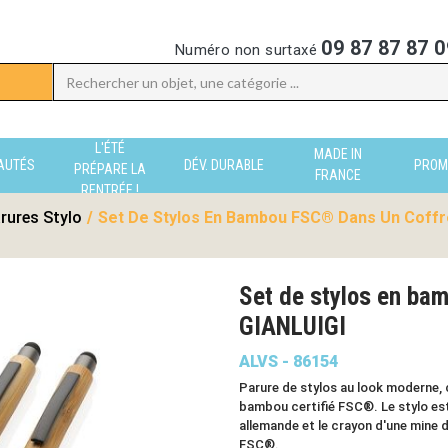
09 87 87 87 0
Numéro non surtaxé
L'ÉTÉ
MADE IN
AUTÉS
DÉV. DURABLE
PROM
PRÉPARE LA
FRANCE
RENTRÉE !
rures Stylo
/
Set De Stylos En Bambou FSC® Dans Un Coffre
Set de stylos en ba
GIANLUIGI
ALVS - 86154
Parure de stylos au look moderne, c
bambou certifié FSC®. Le stylo est
allemande et le crayon d'une mine 
FSC®.