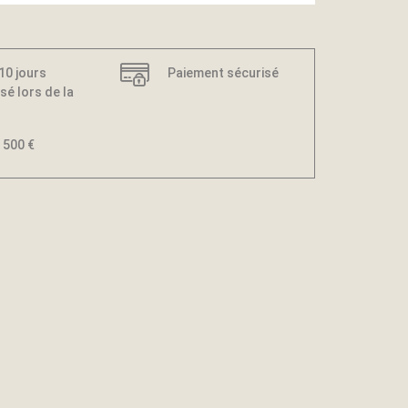
 10 jours
Paiement sécurisé
sé lors de la
 500 €