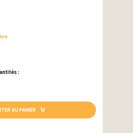
mbre
antités :
TER AU PANIER