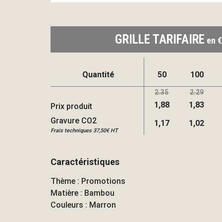
GRILLE TARIFAIRE
en €
Quantité
50
100
2.35
2.29
1,88
1,83
Prix produit
Gravure CO2
1,17
1,02
Frais techniques 37,50€ HT
Caractéristiques
Thème : Promotions
Matière : Bambou
Couleurs : Marron