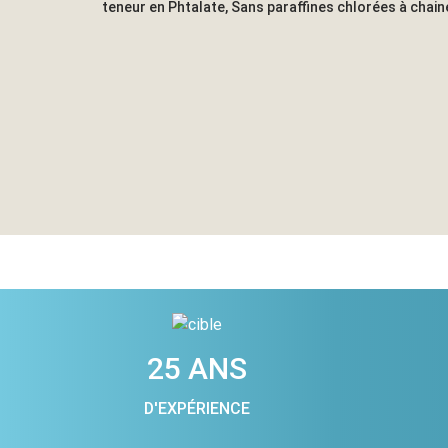
teneur en Phtalate, Sans paraffines chlorées à chai
25 ANS
D'EXPÉRIENCE