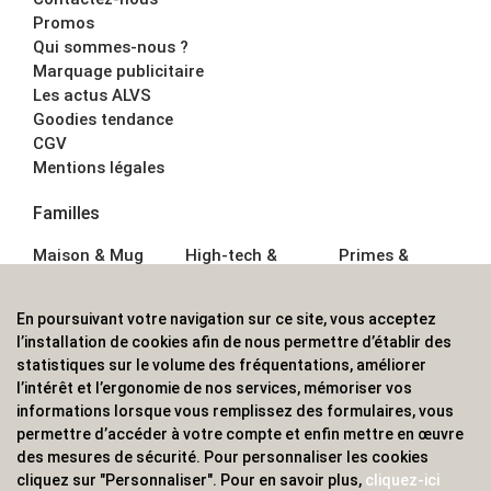
Promos
Qui sommes-nous ?
Marquage publicitaire
Les actus ALVS
Goodies tendance
CGV
Mentions légales
Familles
Maison & Mug
High-tech &
Primes &
Auto &
Multimédia
Goodies
Outillage
Parapluies
Alimentation &
En poursuivant votre navigation sur ce site, vous acceptez
Écriture
Sport &
Boisson
l’installation de cookies afin de nous permettre d’établir des
Bagagerie sacs
Outdoor
Textile &
statistiques sur le volume des fréquentations, améliorer
Enfant
Casquette
l’intérêt et l’ergonomie de nos services, mémoriser vos
Accessoires de
informations lorsque vous remplissez des formulaires, vous
bureau
permettre d’accéder à votre compte et enfin mettre en œuvre
ALVS, fournisseur d'objets publicitaires, pour les
des mesures de sécurité. Pour personnaliser les cookies
cliquez sur "Personnaliser". Pour en savoir plus,
cliquez-ici
professionnels. Une implantation nationale, une