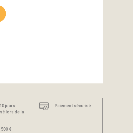
 10 jours
Paiement sécurisé
sé lors de la
 500 €