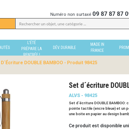
09 87 87 87 0
Numéro non surtaxé
L'ÉTÉ
MADE IN
AUTÉS
DÉV. DURABLE
PROM
PRÉPARE LA
FRANCE
RENTRÉE !
 D´écriture DOUBLE BAMBOO - Produit 98425
Set d´écriture DO
ALVS - 98425
Set d´écriture DOUBLE BAMBOO: con
pointe tactile (encre bleue) et un
une boite en papier au design bam
Ce produit est disponible un