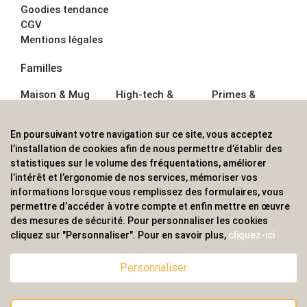
Goodies tendance
CGV
Mentions légales
Familles
Maison & Mug
High-tech &
Primes &
Auto &
Multimédia
Goodies
Outillage
Parapluies
Alimentation &
En poursuivant votre navigation sur ce site, vous acceptez
Écriture
Sport &
Boisson
l’installation de cookies afin de nous permettre d’établir des
Bagagerie sacs
Outdoor
Textile &
statistiques sur le volume des fréquentations, améliorer
Enfant
Casquette
l’intérêt et l’ergonomie de nos services, mémoriser vos
Accessoires de
informations lorsque vous remplissez des formulaires, vous
bureau
permettre d’accéder à votre compte et enfin mettre en œuvre
ALVS, fournisseur d'objets publicitaires, pour les
des mesures de sécurité. Pour personnaliser les cookies
cliquez sur "Personnaliser". Pour en savoir plus,
cliquez-ici
professionnels. Une implantation nationale, une
couverture internationale.
Personnaliser