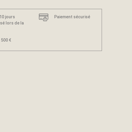
 10 jours
Paiement sécurisé
sé lors de la
 500 €