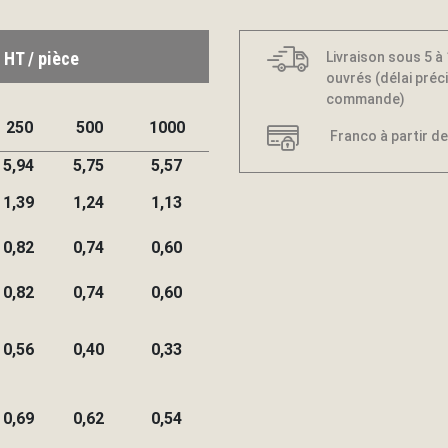
 HT / pièce
Livraison sous 5 à
ouvrés (délai préci
commande)
250
500
1000
Franco à partir de
5,94
5,75
5,57
1,39
1,24
1,13
0,82
0,74
0,60
0,82
0,74
0,60
0,56
0,40
0,33
0,69
0,62
0,54