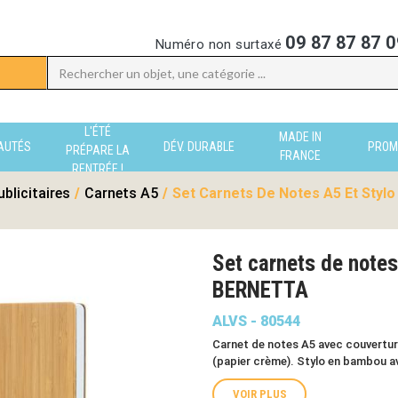
09 87 87 87 0
Numéro non surtaxé
L'ÉTÉ
MADE IN
AUTÉS
DÉV. DURABLE
PROM
PRÉPARE LA
FRANCE
RENTRÉE !
blicitaires
/
Carnets A5
/
Set Carnets De Notes A5 Et Stylo
Set carnets de notes
BERNETTA
ALVS - 80544
Carnet de notes A5 avec couvertur
(papier crème). Stylo en bambou av
VOIR PLUS