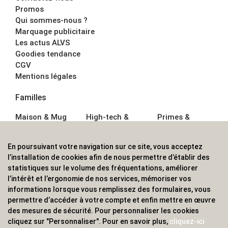
Promos
Qui sommes-nous ?
Marquage publicitaire
Les actus ALVS
Goodies tendance
CGV
Mentions légales
Familles
Maison & Mug
High-tech &
Primes &
Auto &
Multimédia
Goodies
Outillage
Parapluies
Alimentation &
En poursuivant votre navigation sur ce site, vous acceptez
Écriture
Sport &
Boisson
l’installation de cookies afin de nous permettre d’établir des
Bagagerie sacs
Outdoor
Textile &
statistiques sur le volume des fréquentations, améliorer
Enfant
Casquette
l’intérêt et l’ergonomie de nos services, mémoriser vos
Accessoires de
informations lorsque vous remplissez des formulaires, vous
bureau
permettre d’accéder à votre compte et enfin mettre en œuvre
ALVS, fournisseur d'objets publicitaires, pour les
des mesures de sécurité. Pour personnaliser les cookies
cliquez sur "Personnaliser". Pour en savoir plus,
cliquez-ici
professionnels. Une implantation nationale, une