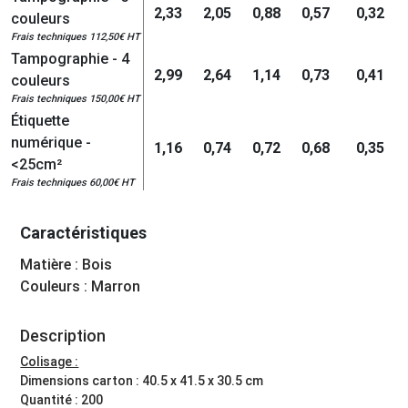
2,33
2,05
0,88
0,57
0,32
couleurs
Frais techniques 112,50€ HT
Tampographie - 4
2,99
2,64
1,14
0,73
0,41
couleurs
Frais techniques 150,00€ HT
Étiquette
numérique -
1,16
0,74
0,72
0,68
0,35
<25cm²
Frais techniques 60,00€ HT
Caractéristiques
Matière : Bois
Couleurs : Marron
Description
Colisage :
Dimensions carton : 40.5 x 41.5 x 30.5 cm
Quantité : 200