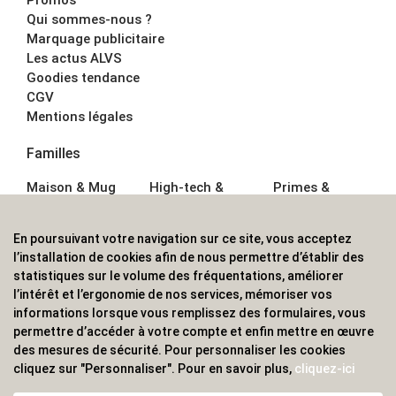
Qui sommes-nous ?
Marquage publicitaire
Les actus ALVS
Goodies tendance
CGV
Mentions légales
Familles
Maison & Mug
High-tech &
Primes &
Auto &
Multimédia
Goodies
Outillage
Parapluies
Alimentation &
En poursuivant votre navigation sur ce site, vous acceptez
Écriture
Sport &
Boisson
l’installation de cookies afin de nous permettre d’établir des
Bagagerie sacs
Outdoor
Textile &
statistiques sur le volume des fréquentations, améliorer
Enfant
Casquette
l’intérêt et l’ergonomie de nos services, mémoriser vos
Accessoires de
informations lorsque vous remplissez des formulaires, vous
bureau
permettre d’accéder à votre compte et enfin mettre en œuvre
ALVS, fournisseur d'objets publicitaires, pour les
des mesures de sécurité. Pour personnaliser les cookies
cliquez sur "Personnaliser". Pour en savoir plus,
cliquez-ici
professionnels. Une implantation nationale, une
couverture internationale.