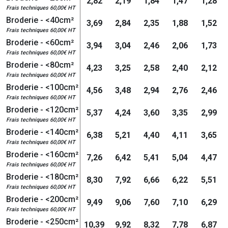
2,82
2,19
1,84
1,47
1,28
Frais techniques 60,00€ HT
Broderie - <40cm²
3,69
2,84
2,35
1,88
1,52
Frais techniques 60,00€ HT
Broderie - <60cm²
3,94
3,04
2,46
2,06
1,73
Frais techniques 60,00€ HT
Broderie - <80cm²
4,23
3,25
2,58
2,40
2,12
Frais techniques 60,00€ HT
Broderie - <100cm²
4,56
3,48
2,94
2,76
2,46
Frais techniques 60,00€ HT
Broderie - <120cm²
5,37
4,24
3,60
3,35
2,99
Frais techniques 60,00€ HT
Broderie - <140cm²
6,38
5,21
4,40
4,11
3,65
Frais techniques 60,00€ HT
Broderie - <160cm²
7,26
6,42
5,41
5,04
4,47
Frais techniques 60,00€ HT
Broderie - <180cm²
8,30
7,92
6,66
6,22
5,51
Frais techniques 60,00€ HT
Broderie - <200cm²
9,49
9,06
7,60
7,10
6,29
Frais techniques 60,00€ HT
Broderie - <250cm²
10,39
9,92
8,32
7,78
6,87