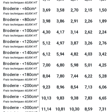
Frais techniques 60,00€ HT
Broderie - <60cm²
3,69
3,58
2,70
2,15
1,50
Frais techniques 60,00€ HT
Broderie - <80cm²
3,98
3,86
2,91
2,26
1,89
Frais techniques 60,00€ HT
Broderie - <100cm²
4,30
4,17
3,14
2,62
2,24
Frais techniques 60,00€ HT
Broderie - <120cm²
5,12
4,97
3,87
3,26
2,76
Frais techniques 60,00€ HT
Broderie - <140cm²
6,12
5,94
4,82
4,03
3,42
Frais techniques 60,00€ HT
Broderie - <160cm²
7,00
6,80
5,98
5,01
4,25
Frais techniques 60,00€ HT
Broderie - <180cm²
8,04
7,80
7,44
6,22
5,28
Frais techniques 60,00€ HT
Broderie - <200cm²
9,23
8,96
8,54
7,13
6,06
Frais techniques 60,00€ HT
Broderie - <250cm²
10,13
9,83
9,38
7,83
6,65
Frais techniques 60,00€ HT
Broderie - <300cm²
11,14
10,81
10,30
8,59
7,31