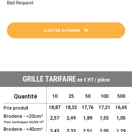
Bad Request
AJOUTER AU PANIER
GRILLE TARIFAIRE
en € HT / pièce
Quantité
10
25
50
100
500
18,87
18,32
17,76
17,21
16,65
Prix produit
Broderie - <20cm²
2,57
2,49
1,89
1,55
1,05
Frais techniques 60,00€ HT
Broderie - <40cm²
3,43
3,33
2,51
2,05
1,29