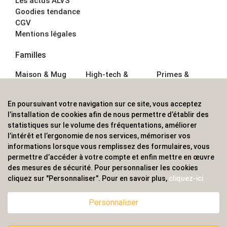
Les actus ALVS
Goodies tendance
CGV
Mentions légales
Familles
Maison & Mug
High-tech &
Primes &
Auto &
Multimédia
Goodies
Outillage
Parapluies
Alimentation &
En poursuivant votre navigation sur ce site, vous acceptez
Écriture
Sport &
Boisson
l’installation de cookies afin de nous permettre d’établir des
Bagagerie sacs
Outdoor
Textile &
statistiques sur le volume des fréquentations, améliorer
Enfant
Casquette
l’intérêt et l’ergonomie de nos services, mémoriser vos
Accessoires de
informations lorsque vous remplissez des formulaires, vous
bureau
permettre d’accéder à votre compte et enfin mettre en œuvre
ALVS, fournisseur d'objets publicitaires, pour les
des mesures de sécurité. Pour personnaliser les cookies
cliquez sur "Personnaliser". Pour en savoir plus,
cliquez-ici
professionnels. Une implantation nationale, une
couverture internationale.
Personnaliser