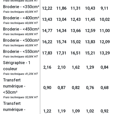
Frais techniques 60,00€ HT
Broderie - <350cm²
12,22
11,86
11,31
10,43
9,11
Frais techniques 60,00€ HT
Broderie - <400cm²
13,43
13,04
12,43
11,45
10,02
Frais techniques 60,00€ HT
Broderie - <450cm²
14,77
14,34
13,66
12,59
11,00
Frais techniques 60,00€ HT
Broderie - <500cm²
16,22
15,74
15,02
13,83
12,09
Frais techniques 60,00€ HT
Broderie - <550cm²
17,83
17,31
16,51
15,21
13,29
Frais techniques 60,00€ HT
Sérigraphie - 1
2,16
2,10
1,62
1,29
0,84
couleur
Frais techniques 41,25€ HT
Transfert
numérique -
0,90
0,87
0,82
0,76
0,68
<50cm²
Frais techniques 52,50€ HT
Transfert
numérique -
1,22
1,19
1,09
1,02
0,92