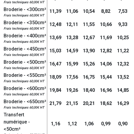
Frais techniques 60,00€ HT
Broderie - <300cm²
11,39
11,06
10,54
8,82
7,53
Frais techniques 60,00€ HT
Broderie - <350cm²
12,48
12,11
11,55
10,66
9,33
Frais techniques 60,00€ HT
Broderie - <400cm²
13,69
13,28
12,67
11,69
10,25
Frais techniques 60,00€ HT
Broderie - <450cm²
15,03
14,59
13,90
12,82
11,22
Frais techniques 60,00€ HT
Broderie - <500cm²
16,47
15,99
15,26
14,06
12,32
Frais techniques 60,00€ HT
Broderie - <550cm²
18,09
17,56
16,75
15,44
13,52
Frais techniques 60,00€ HT
Broderie - <600cm²
19,84
19,26
18,40
16,96
14,85
Frais techniques 60,00€ HT
Broderie - <650cm²
21,79
21,15
20,21
18,62
16,29
Frais techniques 60,00€ HT
Transfert
numérique -
1,16
1,12
1,06
0,99
0,90
<50cm²