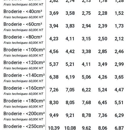
2,82
2,74
2,13
1,78
1,28
Frais techniques 60,00€ HT
Broderie - <40cm²
3,69
3,58
2,75
2,28
1,52
Frais techniques 60,00€ HT
Broderie - <60cm²
3,94
3,83
2,94
2,39
1,73
Frais techniques 60,00€ HT
Broderie - <80cm²
4,23
4,11
3,15
2,50
2,12
Frais techniques 60,00€ HT
Broderie - <100cm²
4,56
4,42
3,38
2,85
2,46
Frais techniques 60,00€ HT
Broderie - <120cm²
5,37
5,21
4,11
3,49
2,99
Frais techniques 60,00€ HT
Broderie - <140cm²
6,38
6,19
5,06
4,26
3,65
Frais techniques 60,00€ HT
Broderie - <160cm²
7,26
7,05
6,22
5,24
4,47
Frais techniques 60,00€ HT
Broderie - <180cm²
8,30
8,05
7,68
6,45
5,51
Frais techniques 60,00€ HT
Broderie - <200cm²
9,49
9,21
8,78
7,36
6,29
Frais techniques 60,00€ HT
Broderie - <250cm²
10,39
10,08
9,62
8,06
6,87