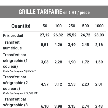
GRILLE TARIFAIRE
en € HT / pièce
Quantité
50
100
250
500
1000
27,12
26,32
25,52
24,72
23,93
Prix produit
Transfert
5,51
4,26
3,49
2,45
2,16
numérique
Transfert par
sérigraphie (1
3,03
2,28
1,90
1,72
1,59
couleur)
Frais techniques 55,50€ HT
Transfert par
sérigraphie (2
4,57
3,12
2,53
2,23
2,01
couleurs)
Frais techniques 111,00€ HT
Transfert par
sérigraphie (3
6,10
3,98
3,15
2,74
2,43