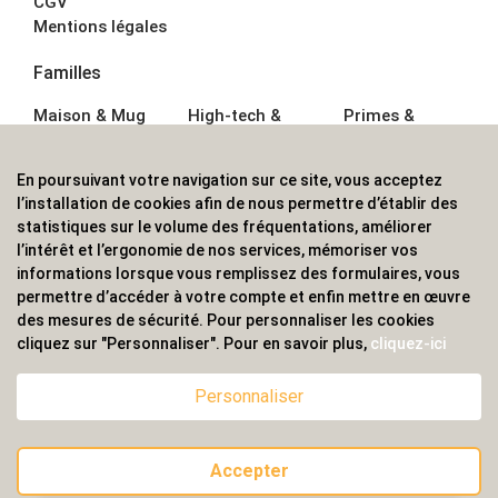
CGV
Mentions légales
Familles
Maison & Mug
High-tech &
Primes &
Auto &
Multimédia
Goodies
Outillage
Parapluies
Alimentation &
En poursuivant votre navigation sur ce site, vous acceptez
Écriture
Sport &
Boisson
l’installation de cookies afin de nous permettre d’établir des
Bagagerie sacs
Outdoor
Textile &
statistiques sur le volume des fréquentations, améliorer
Enfant
Casquette
l’intérêt et l’ergonomie de nos services, mémoriser vos
Accessoires de
informations lorsque vous remplissez des formulaires, vous
bureau
permettre d’accéder à votre compte et enfin mettre en œuvre
ALVS, fournisseur d'objets publicitaires, pour les
des mesures de sécurité. Pour personnaliser les cookies
cliquez sur "Personnaliser". Pour en savoir plus,
cliquez-ici
professionnels. Une implantation nationale, une
couverture internationale.
Personnaliser
Accepter
© 2020 ALVS