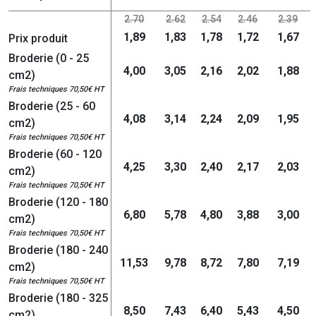
2.70
2.62
2.54
2.46
2.39
1,89
1,83
1,78
1,72
1,67
Prix produit
Broderie (0 - 25
4,00
3,05
2,16
2,02
1,88
cm2)
Frais techniques 70,50€ HT
Broderie (25 - 60
4,08
3,14
2,24
2,09
1,95
cm2)
Frais techniques 70,50€ HT
Broderie (60 - 120
4,25
3,30
2,40
2,17
2,03
cm2)
Frais techniques 70,50€ HT
Broderie (120 - 180
6,80
5,78
4,80
3,88
3,00
cm2)
Frais techniques 70,50€ HT
Broderie (180 - 240
11,53
9,78
8,72
7,80
7,19
cm2)
Frais techniques 70,50€ HT
Broderie (180 - 325
8,50
7,43
6,40
5,43
4,50
cm2)