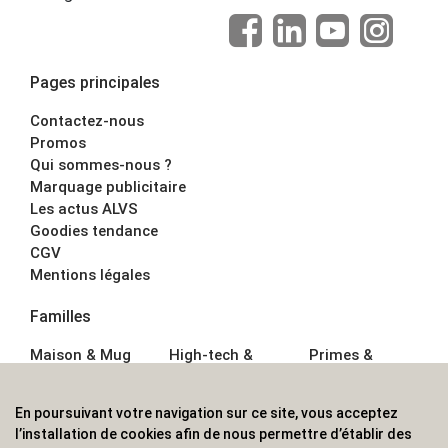
Pages principales
Contactez-nous
Promos
Qui sommes-nous ?
Marquage publicitaire
Les actus ALVS
Goodies tendance
CGV
Mentions légales
Familles
Maison & Mug
High-tech &
Primes &
Auto &
Multimédia
Goodies
Outillage
Parapluies
Alimentation &
En poursuivant votre navigation sur ce site, vous acceptez
Écriture
Sport &
Boisson
l’installation de cookies afin de nous permettre d’établir des
Bagagerie sacs
Outdoor
Textile &