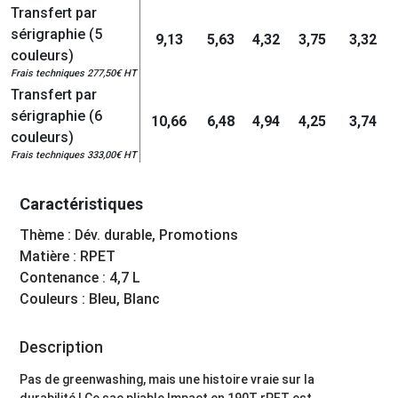
Transfert par
sérigraphie (5
9,13
5,63
4,32
3,75
3,32
couleurs)
Frais techniques 277,50€ HT
Transfert par
sérigraphie (6
10,66
6,48
4,94
4,25
3,74
couleurs)
Frais techniques 333,00€ HT
Caractéristiques
Thème : Dév. durable, Promotions
Matière : RPET
Contenance : 4,7 L
Couleurs : Bleu, Blanc
Description
Pas de greenwashing, mais une histoire vraie sur la
durabilité ! Ce sac pliable Impact en 190T rPET est