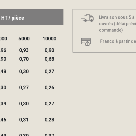
 HT / pièce
Livraison sous 5 à
ouvrés (délai préci
commande)
000
5000
10000
Franco à partir de
,96
0,93
0,90
,90
0,70
0,68
,48
0,30
0,27
,30
0,27
0,26
,39
0,30
0,27
,46
0,31
0,28
,49
0,39
0,37