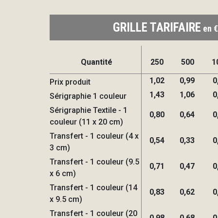
GRILLE TARIFAIRE
en €
Quantité
250
500
1
1,02
0,99
0
Prix produit
1,43
1,06
0
Sérigraphie 1 couleur
Sérigraphie Textile - 1
0,80
0,64
0
couleur (11 x 20 cm)
Transfert - 1 couleur (4 x
0,54
0,33
0
3 cm)
Transfert - 1 couleur (9.5
0,71
0,47
0
x 6 cm)
Transfert - 1 couleur (14
0,83
0,62
0
x 9.5 cm)
Transfert - 1 couleur (20
0,98
0,68
0