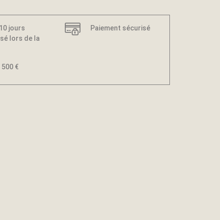
 10 jours
Paiement sécurisé
sé lors de la
 500 €