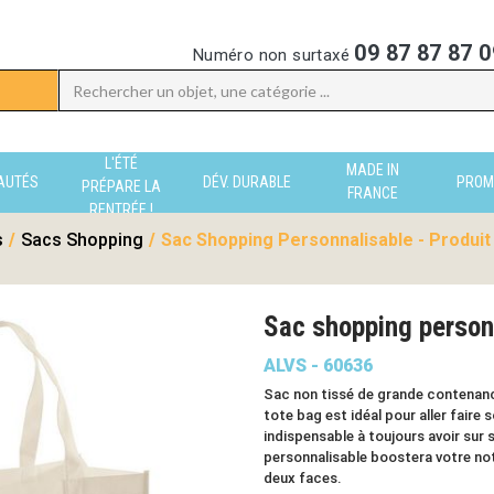
09 87 87 87 0
Numéro non surtaxé
L'ÉTÉ
MADE IN
AUTÉS
DÉV. DURABLE
PROM
PRÉPARE LA
FRANCE
RENTRÉE !
s
/
Sacs Shopping
/
Sac Shopping Personnalisable - Produit
Sac shopping person
ALVS - 60636
Sac non tissé de grande contenanc
tote bag est idéal pour aller faire
indispensable à toujours avoir sur 
personnalisable boostera votre no
deux faces.