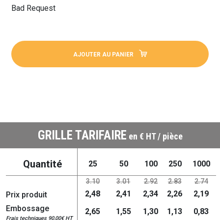
Bad Request
AJOUTER AU PANIER
GRILLE TARIFAIRE
en € HT / pièce
Quantité
25
50
100
250
1000
3.10
3.01
2.92
2.83
2.74
2,48
2,41
2,34
2,26
2,19
Prix produit
Embossage
2,65
1,55
1,30
1,13
0,83
Frais techniques 90,00€ HT