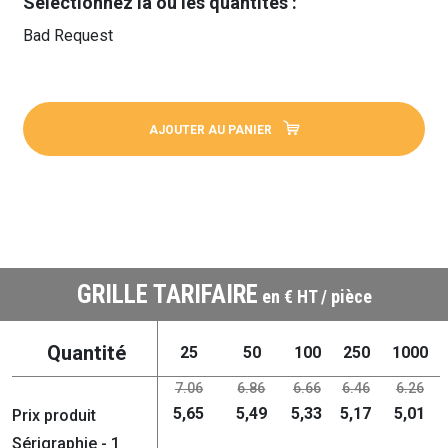
Sélectionnez la ou les quantités :
Bad Request
AJOUTER AU PANIER
GRILLE TARIFAIRE
en € HT / pièce
Quantité
25
50
100
250
1000
7.06
6.86
6.66
6.46
6.26
5,65
5,49
5,33
5,17
5,01
Prix produit
Sérigraphie - 1