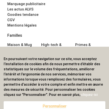
Marquage publicitaire
Les actus ALVS
Goodies tendance
CGV
Mentions légales
Familles
Maison & Mug
High-tech &
Primes &
Auto &
Multimédia
Goodies
Outillage
Parapluies
Alimentation &
En poursuivant votre navigation sur ce site, vous acceptez
Écriture
Sport &
Boisson
l’installation de cookies afin de nous permettre d’établir des
Bagagerie sacs
Outdoor
Textile &
statistiques sur le volume des fréquentations, améliorer
Enfant
Casquette
l’intérêt et l’ergonomie de nos services, mémoriser vos
Accessoires de
informations lorsque vous remplissez des formulaires, vous
bureau
permettre d’accéder à votre compte et enfin mettre en œuvre
ALVS, fournisseur d'objets publicitaires, pour les
des mesures de sécurité. Pour personnaliser les cookies
cliquez sur "Personnaliser". Pour en savoir plus,
cliquez-ici
professionnels. Une implantation nationale, une
couverture internationale.
Personnaliser