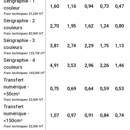
Sérigraphie - 1
1,60
1,16
0,94
0,73
0,47
couleur
Frais techniques 41,25€ HT
Sérigraphie - 2
2,70
1,95
1,62
1,24
0,80
couleurs
Frais techniques 82,50€ HT
Sérigraphie - 3
3,81
2,74
2,29
1,75
1,13
couleurs
Frais techniques 123,75€ HT
Sérigraphie - 4
4,91
3,53
2,96
2,26
1,46
couleurs
Frais techniques 165,00€ HT
Transfert
numérique -
0,75
0,69
0,64
0,59
0,53
<50cm²
Frais techniques 52,50€ HT
Transfert
numérique -
1,07
0,97
0,91
0,84
0,74
<150cm²
Frais techniques 52,50€ HT