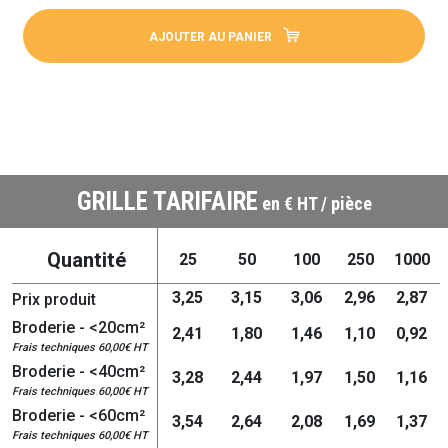
AJOUTER AU PANIER
GRILLE TARIFAIRE
en € HT / pièce
Quantité
25
50
100
250
1000
3,25
3,15
3,06
2,96
2,87
Prix produit
Broderie - <20cm²
2,41
1,80
1,46
1,10
0,92
Frais techniques 60,00€ HT
Broderie - <40cm²
3,28
2,44
1,97
1,50
1,16
Frais techniques 60,00€ HT
Broderie - <60cm²
3,54
2,64
2,08
1,69
1,37
Frais techniques 60,00€ HT