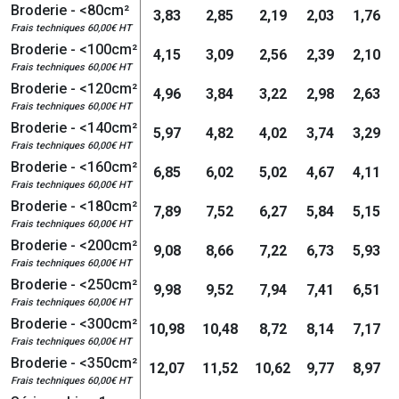
Broderie - <80cm²
3,83
2,85
2,19
2,03
1,76
Frais techniques 60,00€ HT
Broderie - <100cm²
4,15
3,09
2,56
2,39
2,10
Frais techniques 60,00€ HT
Broderie - <120cm²
4,96
3,84
3,22
2,98
2,63
Frais techniques 60,00€ HT
Broderie - <140cm²
5,97
4,82
4,02
3,74
3,29
Frais techniques 60,00€ HT
Broderie - <160cm²
6,85
6,02
5,02
4,67
4,11
Frais techniques 60,00€ HT
Broderie - <180cm²
7,89
7,52
6,27
5,84
5,15
Frais techniques 60,00€ HT
Broderie - <200cm²
9,08
8,66
7,22
6,73
5,93
Frais techniques 60,00€ HT
Broderie - <250cm²
9,98
9,52
7,94
7,41
6,51
Frais techniques 60,00€ HT
Broderie - <300cm²
10,98
10,48
8,72
8,14
7,17
Frais techniques 60,00€ HT
Broderie - <350cm²
12,07
11,52
10,62
9,77
8,97
Frais techniques 60,00€ HT