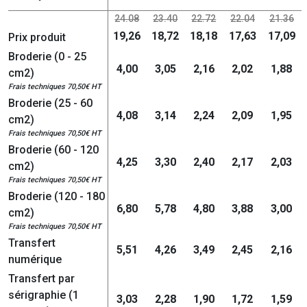
24.08
23.40
22.72
22.04
21.36
19,26
18,72
18,18
17,63
17,09
Prix produit
Broderie (0 - 25
4,00
3,05
2,16
2,02
1,88
cm2)
Frais techniques 70,50€ HT
Broderie (25 - 60
4,08
3,14
2,24
2,09
1,95
cm2)
Frais techniques 70,50€ HT
Broderie (60 - 120
4,25
3,30
2,40
2,17
2,03
cm2)
Frais techniques 70,50€ HT
Broderie (120 - 180
6,80
5,78
4,80
3,88
3,00
cm2)
Frais techniques 70,50€ HT
Transfert
5,51
4,26
3,49
2,45
2,16
numérique
Transfert par
sérigraphie (1
3,03
2,28
1,90
1,72
1,59