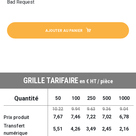
Bad Request
AJOUTER AU PANIER
GRILLE TARIFAIRE
en € HT / pièce
Quantité
50
100
250
500
1000
10.22
9.94
9.63
9.36
9.04
7,67
7,46
7,22
7,02
6,78
Prix produit
Transfert
5,51
4,26
3,49
2,45
2,16
numérique