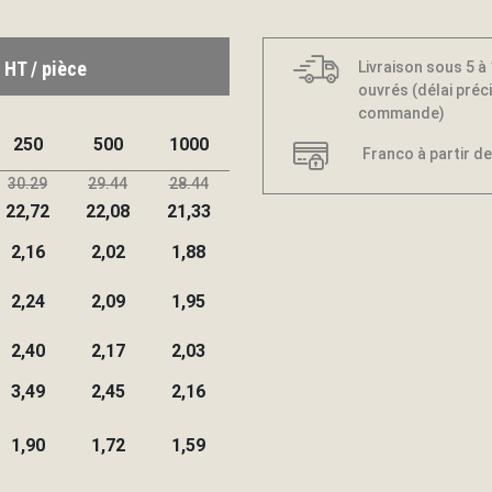
 HT / pièce
Livraison sous 5 à
ouvrés (délai préci
commande)
250
500
1000
Franco à partir de
30.29
29.44
28.44
22,72
22,08
21,33
2,16
2,02
1,88
2,24
2,09
1,95
2,40
2,17
2,03
3,49
2,45
2,16
1,90
1,72
1,59