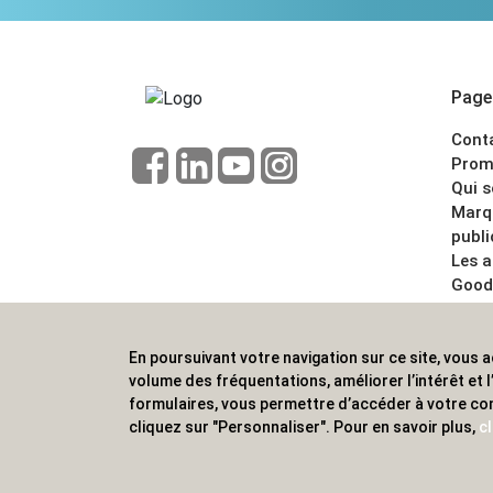
Pages
Cont
Prom
Qui 
Marq
publi
Les 
Good
CGV
Menti
En poursuivant votre navigation sur ce site, vous a
ALVS, fournisseur d'objets publicitaires, pour
volume des fréquentations, améliorer l’intérêt et
formulaires, vous permettre d’accéder à votre co
cliquez sur "Personnaliser". Pour en savoir plus,
cl