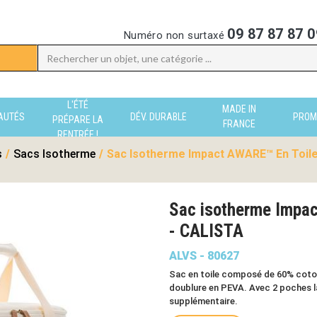
09 87 87 87 0
Numéro non surtaxé
L'ÉTÉ
MADE IN
AUTÉS
DÉV. DURABLE
PROM
PRÉPARE LA
FRANCE
RENTRÉE !
s
/
Sacs Isotherme
/
Sac Isotherme Impact AWARE™ En Toile
Sac isotherme Impac
- CALISTA
ALVS - 80627
Sac en toile composé de 60% coton
doublure en PEVA. Avec 2 poches l
supplémentaire.