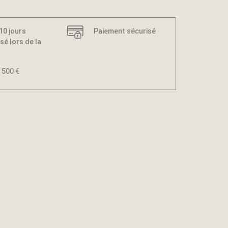
 10 jours
Paiement sécurisé
sé lors de la
 500 €