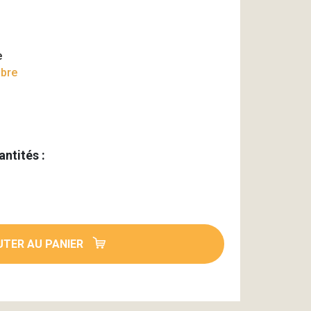
e
mbre
antités :
TER AU PANIER