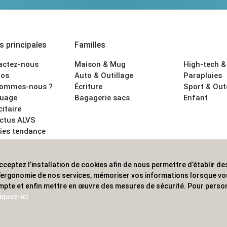
 principales
Familles
actez-nous
Maison & Mug
High-tech &
os
Auto & Outillage
Parapluies
sommes-nous ?
Écriture
Sport & Ou
uage
Bagagerie sacs
Enfant
citaire
actus ALVS
ies tendance
ons légales
cceptez l’installation de cookies afin de nous permettre d’établir des
 les professionnels. Une implantation nationale, une couverture in
 l’ergonomie de nos services, mémoriser vos informations lorsque v
mpte et enfin mettre en œuvre des mesures de sécurité. Pour person
iquez-ici
© 2020 ALVS