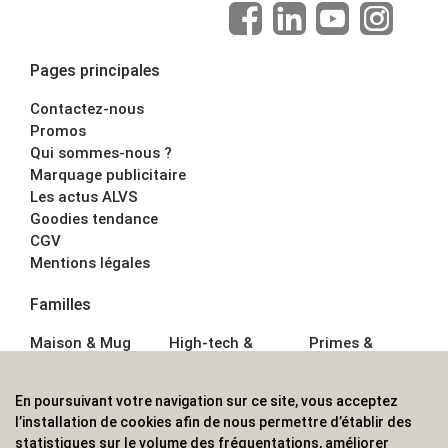
Pages principales
Contactez-nous
Promos
Qui sommes-nous ?
Marquage publicitaire
Les actus ALVS
Goodies tendance
CGV
Mentions légales
Familles
Maison & Mug
High-tech &
Primes &
Auto &
Multimédia
Goodies
Outillage
Parapluies
Alimentation &
En poursuivant votre navigation sur ce site, vous acceptez
Écriture
Sport &
Boisson
l’installation de cookies afin de nous permettre d’établir des
Bagagerie sacs
Outdoor
Textile &
statistiques sur le volume des fréquentations, améliorer