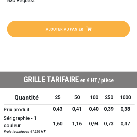
Bad Request
AJOUTER AU PANIER
GRILLE TARIFAIRE
en € HT / pièce
Quantité
25
50
100
250
1000
0,43
0,41
0,40
0,39
0,38
Prix produit
Sérigraphie - 1
1,60
1,16
0,94
0,73
0,47
couleur
Frais techniques 41,25€ HT