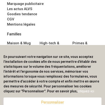
Marquage publicitaire
Les actus ALVS
Goodies tendance
CGV
Mentions légales
Familles
Maison & Mug
High-tech &
Primes &
Auto &
Multimédia
Goodies
Outillage
Parapluies
Alimentation &
En poursuivant votre navigation sur ce site, vous acceptez
Écriture
Sport &
Boisson
l’installation de cookies afin de nous permettre d’établir des
Bagagerie sacs
Outdoor
Textile &
statistiques sur le volume des fréquentations, améliorer
Enfant
Casquette
l’intérêt et l’ergonomie de nos services, mémoriser vos
Accessoires de
informations lorsque vous remplissez des formulaires, vous
bureau
permettre d’accéder à votre compte et enfin mettre en œuvre
ALVS, fournisseur d'objets publicitaires, pour les
des mesures de sécurité. Pour personnaliser les cookies
cliquez sur "Personnaliser". Pour en savoir plus,
cliquez-ici
professionnels. Une implantation nationale, une
couverture internationale.
Personnaliser