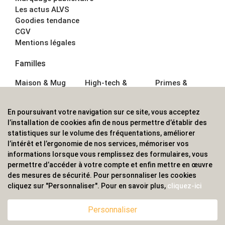
Les actus ALVS
Goodies tendance
CGV
Mentions légales
Familles
Maison & Mug
High-tech &
Primes &
Auto &
Multimédia
Goodies
Outillage
Parapluies
Alimentation &
En poursuivant votre navigation sur ce site, vous acceptez
Écriture
Sport &
Boisson
l’installation de cookies afin de nous permettre d’établir des
Bagagerie sacs
Outdoor
Textile &
statistiques sur le volume des fréquentations, améliorer
Enfant
Casquette
l’intérêt et l’ergonomie de nos services, mémoriser vos
Accessoires de
informations lorsque vous remplissez des formulaires, vous
bureau
permettre d’accéder à votre compte et enfin mettre en œuvre
ALVS, fournisseur d'objets publicitaires, pour les
des mesures de sécurité. Pour personnaliser les cookies
cliquez sur "Personnaliser". Pour en savoir plus,
cliquez-ici
professionnels. Une implantation nationale, une
couverture internationale.
Personnaliser