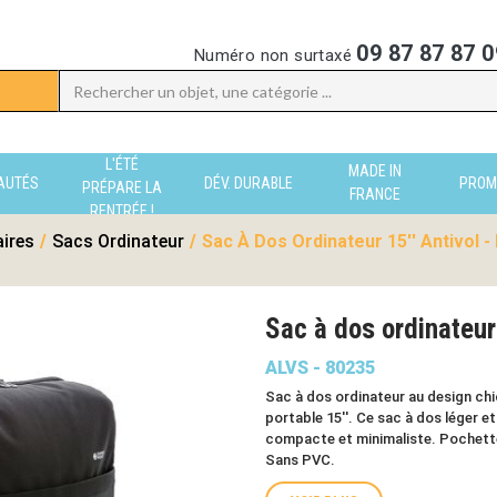
09 87 87 87 0
Numéro non surtaxé
L'ÉTÉ
MADE IN
AUTÉS
DÉV. DURABLE
PROM
PRÉPARE LA
FRANCE
RENTRÉE !
aires
/
Sacs Ordinateur
/
Sac À Dos Ordinateur 15'' Antivol -
Sac à dos ordinateur
ALVS - 80235
Sac à dos ordinateur au design ch
portable 15''. Ce sac à dos léger e
compacte et minimaliste. Pochette
Sans PVC.