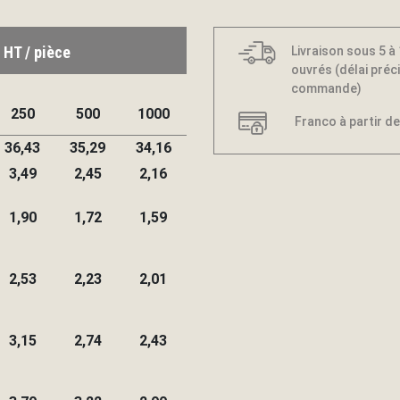
 HT / pièce
Livraison sous 5 à
ouvrés (délai préci
commande)
250
500
1000
Franco à partir de
36,43
35,29
34,16
3,49
2,45
2,16
1,90
1,72
1,59
2,53
2,23
2,01
3,15
2,74
2,43