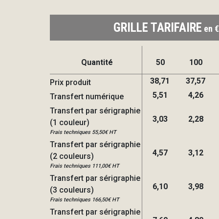
GRILLE TARIFAIRE
en €
Quantité
50
100
38,71
37,57
Prix produit
5,51
4,26
Transfert numérique
Transfert par sérigraphie
3,03
2,28
(1 couleur)
Frais techniques 55,50€ HT
Transfert par sérigraphie
4,57
3,12
(2 couleurs)
Frais techniques 111,00€ HT
Transfert par sérigraphie
6,10
3,98
(3 couleurs)
Frais techniques 166,50€ HT
Transfert par sérigraphie