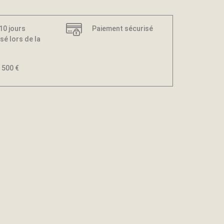
 10 jours
Paiement sécurisé
sé lors de la
 500 €