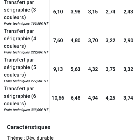
Transfert par
sérigraphie (3
6,10
3,98
3,15
2,74
2,43
couleurs)
Frais techniques 166,50€ HT
Transfert par
sérigraphie (4
7,60
4,80
3,70
3,22
2,90
couleurs)
Frais techniques 222,00€ HT
Transfert par
sérigraphie (5
9,13
5,63
4,32
3,75
3,32
couleurs)
Frais techniques 277,50€ HT
Transfert par
sérigraphie (6
10,66
6,48
4,94
4,25
3,74
couleurs)
Frais techniques 333,00€ HT
Caractéristiques
Thème : Dév. durable